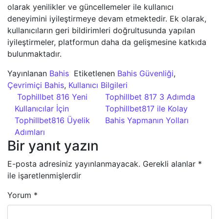
olarak yenilikler ve güncellemeler ile kullanıcı
deneyimini iyileştirmeye devam etmektedir. Ek olarak,
kullanıcıların geri bildirimleri doğrultusunda yapılan
iyileştirmeler, platformun daha da gelişmesine katkıda
bulunmaktadır.
Yayınlanan
Bahis
Etiketlenen
Bahis Güvenliği
,
Çevrimiçi Bahis
,
Kullanıcı Bilgileri
Yazı dolaşımı
Tophillbet 816 Yeni
Tophillbet 817 3 Adımda
Kullanıcılar İçin
Tophillbet817 ile Kolay
Tophillbet816 Üyelik
Bahis Yapmanın Yolları
Adımları
Bir yanıt yazın
E-posta adresiniz yayınlanmayacak.
Gerekli alanlar
*
ile işaretlenmişlerdir
Yorum
*