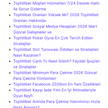
Tophillbet Müşteri Hizmetleri 7/24 Destek Hattı
ile Sorun Giderme
Tophillbet Oranları Yüksek Mı? 2026 Tophillbet
Oranları Hakkında
Tophillbet Sosyal Medya Hesapları 2026 Mart
Güncel Gelişmeler ve
Tophillbet Poker Oyna En Çok Tercih Edilen
Stratejiler
Tophillbet Slot Turnuvası Ödülleri ve Stratejileri
Nasıl Kazanılır?
Tophillbet Canlı Tv Nasıl İzlenir? Faydalı İpuçları
ve Stratejiler
Tophillbet Minimum Para Çekme 2026 Güncel
Para Çekme Yöntemleri
Tophillbet Facebook 2026nın En Yeni Özellikleri
Tophillbet Kayıp İade Yılın En İyi İhtimalleriyle
Oyun Keyfi
Tophillbet Aninda Para Çekme Yatırımınızı Hızla
Nasıl Alırsınız?