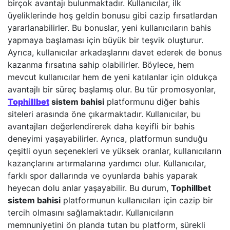
birçok avantajı bulunmaktadır. Kullanıcılar, ilk
üyeliklerinde hoş geldin bonusu gibi cazip fırsatlardan
yararlanabilirler. Bu bonuslar, yeni kullanıcıların bahis
yapmaya başlaması için büyük bir teşvik oluşturur.
Ayrıca, kullanıcılar arkadaşlarını davet ederek de bonus
kazanma fırsatına sahip olabilirler. Böylece, hem
mevcut kullanıcılar hem de yeni katılanlar için oldukça
avantajlı bir süreç başlamış olur. Bu tür promosyonlar,
Tophillbet
sistem bahisi
platformunu diğer bahis
siteleri arasında öne çıkarmaktadır. Kullanıcılar, bu
avantajları değerlendirerek daha keyifli bir bahis
deneyimi yaşayabilirler. Ayrıca, platformun sunduğu
çeşitli oyun seçenekleri ve yüksek oranlar, kullanıcıların
kazançlarını artırmalarına yardımcı olur. Kullanıcılar,
farklı spor dallarında ve oyunlarda bahis yaparak
heyecan dolu anlar yaşayabilir. Bu durum,
Tophillbet
sistem bahisi
platformunun kullanıcıları için cazip bir
tercih olmasını sağlamaktadır. Kullanıcıların
memnuniyetini ön planda tutan bu platform, sürekli