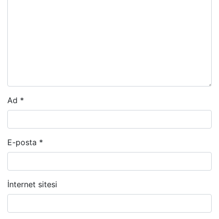
Ad
*
E-posta
*
İnternet sitesi