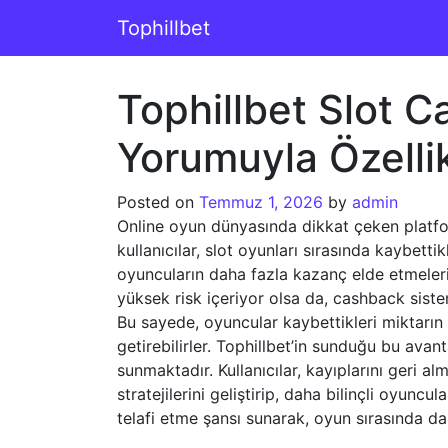
İçeriğe geç
Tophillbet
Ana gezinti
Tophillbet Slot C
Yorumuyla Özellik
Posted on
Temmuz 1, 2026
by
admin
Online oyun dünyasında dikkat çeken platfo
kullanıcılar, slot oyunları sırasında kaybetti
oyuncuların daha fazla kazanç elde etmelerin
yüksek risk içeriyor olsa da, cashback siste
Bu sayede, oyuncular kaybettikleri miktarın 
getirebilirler. Tophillbet’in sunduğu bu avant
sunmaktadır. Kullanıcılar, kayıplarını geri 
stratejilerini geliştirip, daha bilinçli oyuncu
telafi etme şansı sunarak, oyun sırasında da