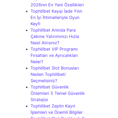
2026nın En Yeni Özellikleri
Tophillbet Kayıp İade Yılın
En İyi İhtimalleriyle Oyun
Keyfi
Tophillbet Aninda Para
Çekme Yatırımınızı Hızla
Nasıl Alırsınız?
Tophillbet VIP Programı
Fırsatları ve Ayrıcalıkları
Neler?
Tophillbet Slot Bonusları
Neden Tophillbeti
Seçmelisiniz?
Tophillbet Güvenlik
Önlemleri 5 Temel Güvenlik
Stratejisi
Tophillbet Zeplin Kayıt
İşlemleri ve Önemli Bilgiler