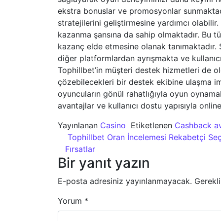
ekstra bonuslar ve promosyonlar sunmaktadı
stratejilerini geliştirmesine yardımcı olabil
kazanma şansına da sahip olmaktadır. Bu tü
kazanç elde etmesine olanak tanımaktadır. S
diğer platformlardan ayrışmakta ve kullanıc
Tophillbet’in müşteri destek hizmetleri de old
çözebilecekleri bir destek ekibine ulaşma im
oyuncuların gönül rahatlığıyla oyun oynamal
avantajlar ve kullanıcı dostu yapısıyla onli
Yayınlanan
Casino
Etiketlenen
Cashback av
Yazı dolaşımı
Tophillbet Oran İncelemesi Rekabetçi Se
Fırsatlar
Bir yanıt yazın
E-posta adresiniz yayınlanmayacak.
Gerekli
Yorum
*