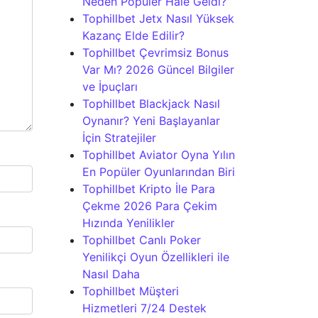
Neden Popüler Hale Geldi?
Tophillbet Jetx Nasıl Yüksek
Kazanç Elde Edilir?
Tophillbet Çevrimsiz Bonus
Var Mı? 2026 Güncel Bilgiler
ve İpuçları
Tophillbet Blackjack Nasıl
Oynanır? Yeni Başlayanlar
İçin Stratejiler
Tophillbet Aviator Oyna Yılın
En Popüler Oyunlarından Biri
Tophillbet Kripto İle Para
Çekme 2026 Para Çekim
Hızında Yenilikler
Tophillbet Canlı Poker
Yenilikçi Oyun Özellikleri ile
Nasıl Daha
Tophillbet Müşteri
Hizmetleri 7/24 Destek