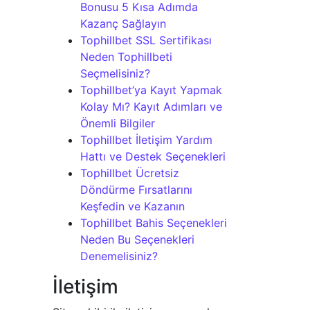
Bonusu 5 Kısa Adımda
Kazanç Sağlayın
Tophillbet SSL Sertifikası
Neden Tophillbeti
Seçmelisiniz?
Tophillbet’ya Kayıt Yapmak
Kolay Mı? Kayıt Adımları ve
Önemli Bilgiler
Tophillbet İletişim Yardım
Hattı ve Destek Seçenekleri
Tophillbet Ücretsiz
Döndürme Fırsatlarını
Keşfedin ve Kazanın
Tophillbet Bahis Seçenekleri
Neden Bu Seçenekleri
Denemelisiniz?
İletişim