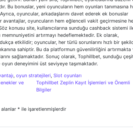
r. Bu bonuslar, yeni oyuncuların hem oyunları tanımasına 
ir. Ayrıca, oyuncular, arkadaşlarını davet ederek ek bonuslar
r avantajlar, oyuncuların hem eğlenceli vakit geçirmesine 
öz konusu site, kullanıcılarına sunduğu cashback sistemi il
ı memnuniyetini artırmayı hedeflemektedir. Ek olarak,
ukça etkilidir; oyuncular, her türlü sorunlarını hızlı bir şekil
kanına sahiptir. Bu da platformun güvenilirliğini artırmakta
arını sağlamaktadır. Sonuç olarak, Tophillbet, sunduğu çeşit
ne oyun deneyimini üst seviyeye taşımaktadır.
antajı
,
oyun stratejileri
,
Slot oyunları
çenekler ve
Tophillbet Zeplin Kayıt İşlemleri ve Önemli
Bilgiler
 alanlar
*
ile işaretlenmişlerdir