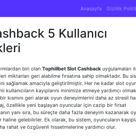
Anasayfa
Gizlilik Polit
ashback 5 Kullanıcı
leri
rmlardan biri olan
Tophillbet Slot Cashback
uygulamaları il
kleri miktarları geri alabilme fırsatına sahip olmaktadır. Bu si
i sağlamak amacıyla geliştirilmiştir. Her ne kadar slot oyun
mi kullanıcıların kayıplarını minimize etmeye yardımcı olmak
bir kısmını geri alarak oyun deneyimlerini daha az stresli ha
aj, özellikle yeni başlayan oyuncular için cazip bir fırsat
almanın yanı sıra, bu süreçte daha fazla deneyim kazanarak o
lar haline gelebilirler. Ek olarak, bu sistem, oyuncuların kayıpl
ha rahat ve özgüvenli hissetmelerine yardımcı olur.