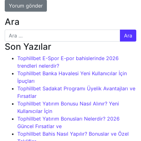
Ara
Arama:
Son Yazılar
Tophillbet E-Spor E-por bahislerinde 2026
trendleri nelerdir?
Tophillbet Banka Havalesi Yeni Kullanıcılar İçin
İpuçları
Tophillbet Sadakat Programı Üyelik Avantajları ve
Fırsatlar
Tophillbet Yatırım Bonusu Nasıl Alınır? Yeni
Kullanıcılar İçin
Tophillbet Yatırım Bonusları Nelerdir? 2026
Güncel Fırsatlar ve
Tophillbet Bahis Nasıl Yapılır? Bonuslar ve Özel