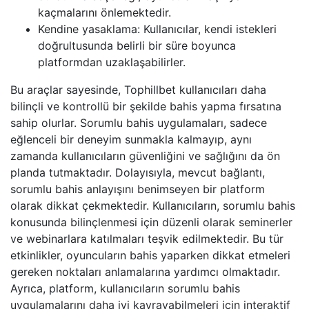
kaçmalarını önlemektedir.
Kendine yasaklama: Kullanıcılar, kendi istekleri
doğrultusunda belirli bir süre boyunca
platformdan uzaklaşabilirler.
Bu araçlar sayesinde, Tophillbet kullanıcıları daha
bilinçli ve kontrollü bir şekilde bahis yapma fırsatına
sahip olurlar. Sorumlu bahis uygulamaları, sadece
eğlenceli bir deneyim sunmakla kalmayıp, aynı
zamanda kullanıcıların güvenliğini ve sağlığını da ön
planda tutmaktadır. Dolayısıyla, mevcut bağlantı,
sorumlu bahis anlayışını benimseyen bir platform
olarak dikkat çekmektedir. Kullanıcıların, sorumlu bahis
konusunda bilinçlenmesi için düzenli olarak seminerler
ve webinarlara katılmaları teşvik edilmektedir. Bu tür
etkinlikler, oyuncuların bahis yaparken dikkat etmeleri
gereken noktaları anlamalarına yardımcı olmaktadır.
Ayrıca, platform, kullanıcıların sorumlu bahis
uygulamalarını daha iyi kavrayabilmeleri için interaktif