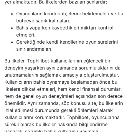
yer almaktadır. Bu ilkelerden bazıları şunlardır:
Oyuncuların kendi bütçelerini belirlemeleri ve bu
bütçeye sadık kalmaları.
Bahis yaparken kaybettikleri miktarı kontrol
etmeleri.
Gerektiğinde kendi kendilerine oyun sürelerini
sınırlandırmaları.
Bu ilkeler, Tophillbet kullanıcılarının eğlenceli bir
deneyim yaşarken aynı zamanda sorumluluklarını da
unutmamalarını sağlamak amacıyla oluşturulmuştur.
Kullanıcıların bahis oynamaya başlamadan önce bu
ilkelere dikkat etmeleri, hem kendi finansal durumları
hem de genel oyun deneyimleri açısından son derece
önemlidir. Aynı zamanda, söz konusu site, bu ilkelerin
ihlal edilmesi durumunda gerekli önlemleri alarak
kullanıcılarını korumaktadır. Tophillbet, oyuncularına
sürekli olarak bu ilkeler hakkında bilgilendirme
yaparak, sorumlu bahis kültürünü yaymayı