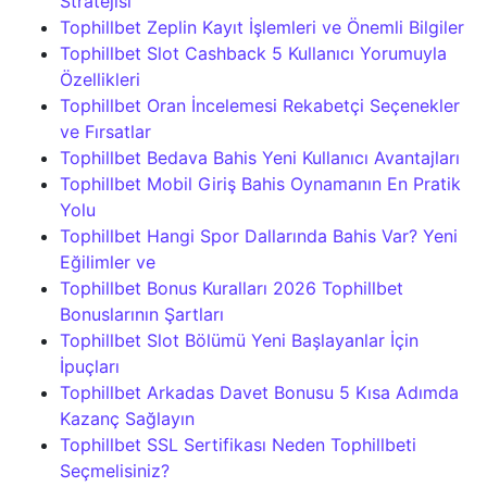
Stratejisi
Tophillbet Zeplin Kayıt İşlemleri ve Önemli Bilgiler
Tophillbet Slot Cashback 5 Kullanıcı Yorumuyla
Özellikleri
Tophillbet Oran İncelemesi Rekabetçi Seçenekler
ve Fırsatlar
Tophillbet Bedava Bahis Yeni Kullanıcı Avantajları
Tophillbet Mobil Giriş Bahis Oynamanın En Pratik
Yolu
Tophillbet Hangi Spor Dallarında Bahis Var? Yeni
Eğilimler ve
Tophillbet Bonus Kuralları 2026 Tophillbet
Bonuslarının Şartları
Tophillbet Slot Bölümü Yeni Başlayanlar İçin
İpuçları
Tophillbet Arkadas Davet Bonusu 5 Kısa Adımda
Kazanç Sağlayın
Tophillbet SSL Sertifikası Neden Tophillbeti
Seçmelisiniz?