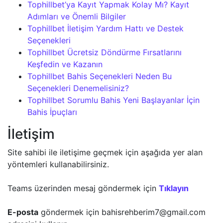
Tophillbet’ya Kayıt Yapmak Kolay Mı? Kayıt
Adımları ve Önemli Bilgiler
Tophillbet İletişim Yardım Hattı ve Destek
Seçenekleri
Tophillbet Ücretsiz Döndürme Fırsatlarını
Keşfedin ve Kazanın
Tophillbet Bahis Seçenekleri Neden Bu
Seçenekleri Denemelisiniz?
Tophillbet Sorumlu Bahis Yeni Başlayanlar İçin
Bahis İpuçları
İletişim
Site sahibi ile iletişime geçmek için aşağıda yer alan
yöntemleri kullanabilirsiniz.
Teams üzerinden mesaj göndermek için
Tıklayın
E-posta
göndermek için
bahisrehberim7@gmail.com