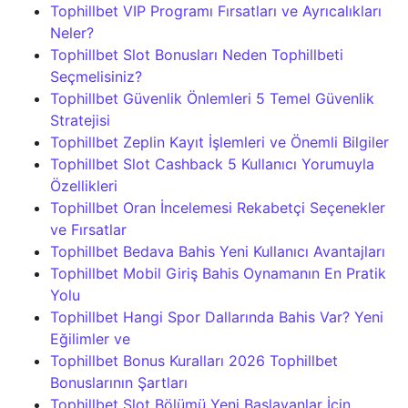
Tophillbet VIP Programı Fırsatları ve Ayrıcalıkları
Neler?
Tophillbet Slot Bonusları Neden Tophillbeti
Seçmelisiniz?
Tophillbet Güvenlik Önlemleri 5 Temel Güvenlik
Stratejisi
Tophillbet Zeplin Kayıt İşlemleri ve Önemli Bilgiler
Tophillbet Slot Cashback 5 Kullanıcı Yorumuyla
Özellikleri
Tophillbet Oran İncelemesi Rekabetçi Seçenekler
ve Fırsatlar
Tophillbet Bedava Bahis Yeni Kullanıcı Avantajları
Tophillbet Mobil Giriş Bahis Oynamanın En Pratik
Yolu
Tophillbet Hangi Spor Dallarında Bahis Var? Yeni
Eğilimler ve
Tophillbet Bonus Kuralları 2026 Tophillbet
Bonuslarının Şartları
Tophillbet Slot Bölümü Yeni Başlayanlar İçin