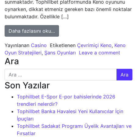
sunmaktadır. Tophillbet platformunda Keno oyununu
oynarken, dikkat etmeniz gereken bazı önemli noktalar
bulunmaktadır. Özellikle […]
from Tophillbet Keno Oyna Neden 
Daha fazlasını oku…
Yayınlanan
Casino
Etiketlenen
Çevrimiçi Keno
,
Keno
on Top
Oyun Stratejileri
,
Şans Oyunları
Leave a comment
Ara
Arama:
Son Yazılar
Tophillbet E-Spor E-por bahislerinde 2026
trendleri nelerdir?
Tophillbet Banka Havalesi Yeni Kullanıcılar İçin
İpuçları
Tophillbet Sadakat Programı Üyelik Avantajları ve
Fırsatlar