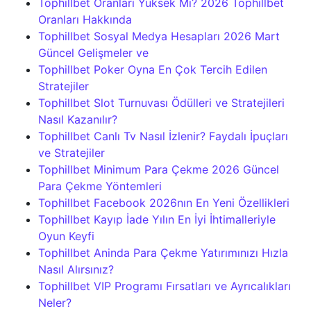
Tophillbet Oranları Yüksek Mı? 2026 Tophillbet
Oranları Hakkında
Tophillbet Sosyal Medya Hesapları 2026 Mart
Güncel Gelişmeler ve
Tophillbet Poker Oyna En Çok Tercih Edilen
Stratejiler
Tophillbet Slot Turnuvası Ödülleri ve Stratejileri
Nasıl Kazanılır?
Tophillbet Canlı Tv Nasıl İzlenir? Faydalı İpuçları
ve Stratejiler
Tophillbet Minimum Para Çekme 2026 Güncel
Para Çekme Yöntemleri
Tophillbet Facebook 2026nın En Yeni Özellikleri
Tophillbet Kayıp İade Yılın En İyi İhtimalleriyle
Oyun Keyfi
Tophillbet Aninda Para Çekme Yatırımınızı Hızla
Nasıl Alırsınız?
Tophillbet VIP Programı Fırsatları ve Ayrıcalıkları
Neler?