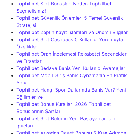
Tophillbet Slot Bonusları Neden Tophillbeti
Seçmelisiniz?
Tophillbet Güvenlik Önlemleri 5 Temel Güvenlik
Stratejisi
Tophillbet Zeplin Kayıt İşlemleri ve Önemli Bilgiler
Tophillbet Slot Cashback 5 Kullanıcı Yorumuyla
Özellikleri
Tophillbet Oran İncelemesi Rekabetçi Seçenekler
ve Fırsatlar
Tophillbet Bedava Bahis Yeni Kullanıcı Avantajları
Tophillbet Mobil Giriş Bahis Oynamanın En Pratik
Yolu
Tophillbet Hangi Spor Dallarında Bahis Var? Yeni
Eğilimler ve
Tophillbet Bonus Kuralları 2026 Tophillbet
Bonuslarının Şartları
Tophillbet Slot Bölümü Yeni Başlayanlar İçin
İpuçları
Tophillbet Arkadas Davet Bonusu 5 Kısa Adımda