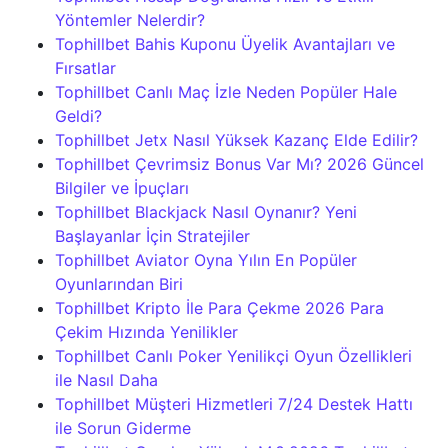
Yöntemler Nelerdir?
Tophillbet Bahis Kuponu Üyelik Avantajları ve
Fırsatlar
Tophillbet Canlı Maç İzle Neden Popüler Hale
Geldi?
Tophillbet Jetx Nasıl Yüksek Kazanç Elde Edilir?
Tophillbet Çevrimsiz Bonus Var Mı? 2026 Güncel
Bilgiler ve İpuçları
Tophillbet Blackjack Nasıl Oynanır? Yeni
Başlayanlar İçin Stratejiler
Tophillbet Aviator Oyna Yılın En Popüler
Oyunlarından Biri
Tophillbet Kripto İle Para Çekme 2026 Para
Çekim Hızında Yenilikler
Tophillbet Canlı Poker Yenilikçi Oyun Özellikleri
ile Nasıl Daha
Tophillbet Müşteri Hizmetleri 7/24 Destek Hattı
ile Sorun Giderme