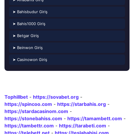
➤ Bahisbudur Giriş
➤ Bahis1000 Giriş
➤ Betgar Giriş
➤ Beinwon Giriş
➤ Casinowon Giriş
Tophillbet
-
https://sovabet.org
-
https://spincoo.com
-
https://starbahis.org
-
https://stardacasinom.com
-
https://stonebahiss.com
-
https://tamambett.com
-
https://tambettr.com
-
https://tarabeti.com
-
https://telebett.net
-
https://teslabahisi.com