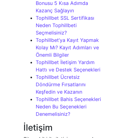
Bonusu 5 Kısa Adımda
Kazanç Sağlayın
Tophillbet SSL Sertifikası
Neden Tophillbeti
Seçmelisiniz?
Tophillbet’ya Kayıt Yapmak
Kolay Mı? Kayıt Adımları ve
Önemli Bilgiler
Tophillbet İletişim Yardım
Hattı ve Destek Seçenekleri
Tophillbet Ücretsiz
Döndürme Fırsatlarını
Keşfedin ve Kazanın
Tophillbet Bahis Seçenekleri
Neden Bu Seçenekleri
Denemelisiniz?
İletişim