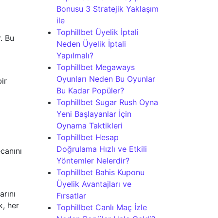
Bonusu 3 Stratejik Yaklaşım
ile
Tophillbet Üyelik İptali
. Bu
Neden Üyelik İptali
Yapılmalı?
Tophillbet Megaways
Oyunları Neden Bu Oyunlar
ir
Bu Kadar Popüler?
Tophillbet Sugar Rush Oyna
Yeni Başlayanlar İçin
Oynama Taktikleri
Tophillbet Hesap
Doğrulama Hızlı ve Etkili
canını
Yöntemler Nelerdir?
Tophillbet Bahis Kuponu
Üyelik Avantajları ve
arını
Fırsatlar
k, her
Tophillbet Canlı Maç İzle