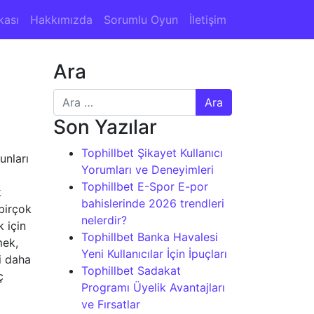
ikası
Hakkımızda
Sorumlu Oyun
İletişim
Ara
Arama:
Son Yazılar
Tophillbet Şikayet Kullanıcı
unları
Yorumları ve Deneyimleri
Tophillbet E-Spor E-por
k
bahislerinde 2026 trendleri
 birçok
nelerdir?
k için
Tophillbet Banka Havalesi
mek,
Yeni Kullanıcılar İçin İpuçları
mi daha
Tophillbet Sadakat
ç
Programı Üyelik Avantajları
ve Fırsatlar