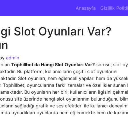
Anasayfa
Gizlilik Polit
gi Slot Oyunları Var?
un
by
admin
i olan
Tophillbet’da Hangi Slot Oyunları Var?
sorusu, slot oy
ktadır. Bu platform, kullanıcıların çeşitli slot oyunlarını
aktadır. Slot oyunları, hem eğlenceli yapıları hem de yükse
. Tophillbet, oyuncularına farklı temalar ve özellikler sunan
maktadır. Bu oyunların her biri, kullanıcıların ilgisini çekme
 konusu site üzerinde hangi slot oyunlarının bulunduğunu bil
nların sağladığı grafik ve ses efektleri ile kullanıcı deneyi
tformda oynadıkları oyunlarda hem eğlenmekte hem de kazan