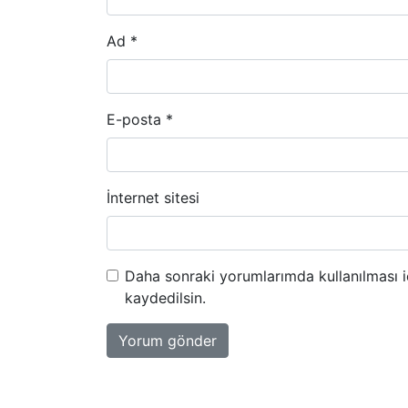
Ad
*
E-posta
*
İnternet sitesi
Daha sonraki yorumlarımda kullanılması i
kaydedilsin.