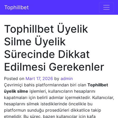
İçeriğe geç
Tophillbet
Ana gezinti
Tophillbet Üyelik
Silme Üyelik
Sürecinde Dikkat
Edilmesi Gerekenler
Posted on
Mart 17, 2026
by
admin
Çevrimiçi bahis platformlarından biri olan
Tophillbet
üyelik silme
işlemleri, kullanıcıların hesaplarını
kapatmaları için belirli adımlar içermektedir. Kullanıcılar,
hesaplarını silmek istediklerinde öncelikle bu
platformun sunduğu prosedürleri dikkatlice takip
etmelidir. Bu süreç, bazen kullanıcılar için kafa