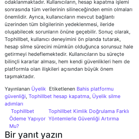
odaklanmaktadır. Kullanıcıların, hesap kapatma işlemi
sonrasında tüm verilerinin silineceğinden emin olmaları
önemlidir. Ayrıca, kullanıcıların mevcut bağlantı
üzerinden tüm bilgilerinin yedeklenmesi, ileride
oluşabilecek sorunların önüne geçebilir. Sonuç olarak,
Tophillbet, kullanıcı deneyimini ön planda tutarak,
hesap silme sürecini mümkün olduğunca sorunsuz hale
getirmeyi hedeflemektedir. Kullanıcıların bu süreçte
bilinçli kararlar alması, hem kendi güvenlikleri hem de
platformla olan ilişkileri açısından büyük önem
taşımaktadır.
Yayınlanan
Üyelik
Etiketlenen
Bahis platformu
güvenliği
,
Tophillbet hesap kapatma
,
Üyelik silme
adımları
Yazı dolaşımı
Tophillbet
Tophillbet Kimlik Doğrulama Farklı
Ödeme Yapıyor
Yöntemlerle Güvenliği Artırma
Mu?
Bir yanıt yazın