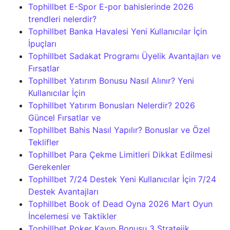
Tophillbet E-Spor E-por bahislerinde 2026
trendleri nelerdir?
Tophillbet Banka Havalesi Yeni Kullanıcılar İçin
İpuçları
Tophillbet Sadakat Programı Üyelik Avantajları ve
Fırsatlar
Tophillbet Yatırım Bonusu Nasıl Alınır? Yeni
Kullanıcılar İçin
Tophillbet Yatırım Bonusları Nelerdir? 2026
Güncel Fırsatlar ve
Tophillbet Bahis Nasıl Yapılır? Bonuslar ve Özel
Teklifler
Tophillbet Para Çekme Limitleri Dikkat Edilmesi
Gerekenler
Tophillbet 7/24 Destek Yeni Kullanıcılar İçin 7/24
Destek Avantajları
Tophillbet Book of Dead Oyna 2026 Mart Oyun
İncelemesi ve Taktikler
Tophillbet Poker Kayıp Bonusu 3 Stratejik