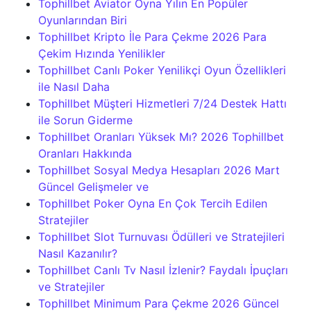
Tophillbet Aviator Oyna Yılın En Popüler
Oyunlarından Biri
Tophillbet Kripto İle Para Çekme 2026 Para
Çekim Hızında Yenilikler
Tophillbet Canlı Poker Yenilikçi Oyun Özellikleri
ile Nasıl Daha
Tophillbet Müşteri Hizmetleri 7/24 Destek Hattı
ile Sorun Giderme
Tophillbet Oranları Yüksek Mı? 2026 Tophillbet
Oranları Hakkında
Tophillbet Sosyal Medya Hesapları 2026 Mart
Güncel Gelişmeler ve
Tophillbet Poker Oyna En Çok Tercih Edilen
Stratejiler
Tophillbet Slot Turnuvası Ödülleri ve Stratejileri
Nasıl Kazanılır?
Tophillbet Canlı Tv Nasıl İzlenir? Faydalı İpuçları
ve Stratejiler
Tophillbet Minimum Para Çekme 2026 Güncel