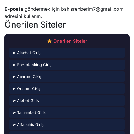
E-posta
göndermek için
bahisrehberim7@gmail.com
adresini kullanın.
Önerilen Siteler
Önerilen Siteler
➤ Ajaxbet Giriş
➤ Sheratonking Giriş
➤ Acarbet Giriş
➤ Orisbet Giriş
➤ Alobet Giriş
➤ Tamambet Giriş
➤ Alfabahis Giriş