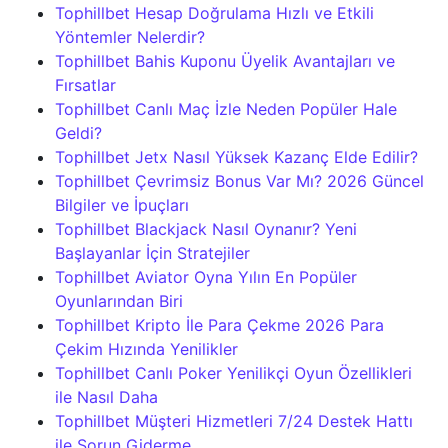
Tophillbet Hesap Doğrulama Hızlı ve Etkili
Yöntemler Nelerdir?
Tophillbet Bahis Kuponu Üyelik Avantajları ve
Fırsatlar
Tophillbet Canlı Maç İzle Neden Popüler Hale
Geldi?
Tophillbet Jetx Nasıl Yüksek Kazanç Elde Edilir?
Tophillbet Çevrimsiz Bonus Var Mı? 2026 Güncel
Bilgiler ve İpuçları
Tophillbet Blackjack Nasıl Oynanır? Yeni
Başlayanlar İçin Stratejiler
Tophillbet Aviator Oyna Yılın En Popüler
Oyunlarından Biri
Tophillbet Kripto İle Para Çekme 2026 Para
Çekim Hızında Yenilikler
Tophillbet Canlı Poker Yenilikçi Oyun Özellikleri
ile Nasıl Daha
Tophillbet Müşteri Hizmetleri 7/24 Destek Hattı
ile Sorun Giderme