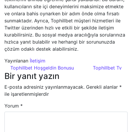
kullanıcıların site içi deneyimlerini maksimize etmekte
ve onlara bahis oynarken bir adım önde olma fırsatı
sunmaktadır. Ayrıca, Tophillbet müşteri hizmetleri ile
Twitter üzerinden hızlı ve etkili bir şekilde iletişim
kurabilirsiniz. Bu sosyal medya aracılığıyla sorularınıza
hızlıca yanıt bulabilir ve herhangi bir sorununuzda
çözüm odaklı destek alabilirsiniz.
Yayınlanan
İletişim
Yazı dolaşımı
Tophillbet Hoşgeldin Bonusu
Tophillbet Tv
Bir yanıt yazın
E-posta adresiniz yayınlanmayacak.
Gerekli alanlar
*
ile işaretlenmişlerdir
Yorum
*