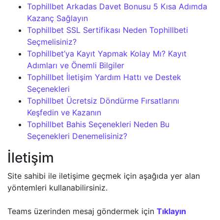
Tophillbet Arkadas Davet Bonusu 5 Kısa Adımda
Kazanç Sağlayın
Tophillbet SSL Sertifikası Neden Tophillbeti
Seçmelisiniz?
Tophillbet’ya Kayıt Yapmak Kolay Mı? Kayıt
Adımları ve Önemli Bilgiler
Tophillbet İletişim Yardım Hattı ve Destek
Seçenekleri
Tophillbet Ücretsiz Döndürme Fırsatlarını
Keşfedin ve Kazanın
Tophillbet Bahis Seçenekleri Neden Bu
Seçenekleri Denemelisiniz?
İletişim
Site sahibi ile iletişime geçmek için aşağıda yer alan
yöntemleri kullanabilirsiniz.
Teams üzerinden mesaj göndermek için
Tıklayın