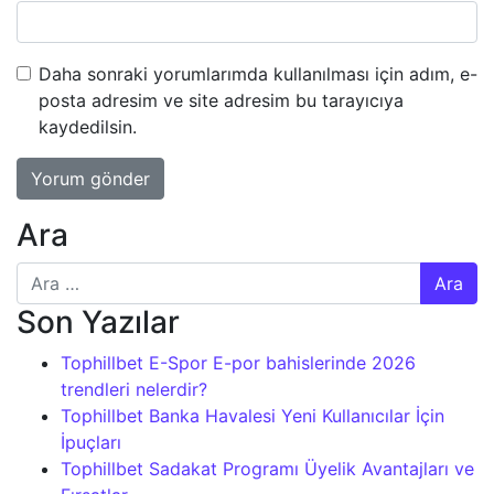
Daha sonraki yorumlarımda kullanılması için adım, e-
posta adresim ve site adresim bu tarayıcıya
kaydedilsin.
Ara
Arama:
Son Yazılar
Tophillbet E-Spor E-por bahislerinde 2026
trendleri nelerdir?
Tophillbet Banka Havalesi Yeni Kullanıcılar İçin
İpuçları
Tophillbet Sadakat Programı Üyelik Avantajları ve