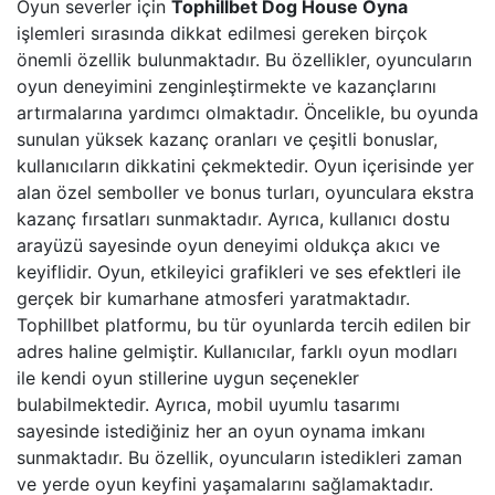
Oyun severler için
Tophillbet Dog House Oyna
işlemleri sırasında dikkat edilmesi gereken birçok
önemli özellik bulunmaktadır. Bu özellikler, oyuncuların
oyun deneyimini zenginleştirmekte ve kazançlarını
artırmalarına yardımcı olmaktadır. Öncelikle, bu oyunda
sunulan yüksek kazanç oranları ve çeşitli bonuslar,
kullanıcıların dikkatini çekmektedir. Oyun içerisinde yer
alan özel semboller ve bonus turları, oyunculara ekstra
kazanç fırsatları sunmaktadır. Ayrıca, kullanıcı dostu
arayüzü sayesinde oyun deneyimi oldukça akıcı ve
keyiflidir. Oyun, etkileyici grafikleri ve ses efektleri ile
gerçek bir kumarhane atmosferi yaratmaktadır.
Tophillbet platformu, bu tür oyunlarda tercih edilen bir
adres haline gelmiştir. Kullanıcılar, farklı oyun modları
ile kendi oyun stillerine uygun seçenekler
bulabilmektedir. Ayrıca, mobil uyumlu tasarımı
sayesinde istediğiniz her an oyun oynama imkanı
sunmaktadır. Bu özellik, oyuncuların istedikleri zaman
ve yerde oyun keyfini yaşamalarını sağlamaktadır.