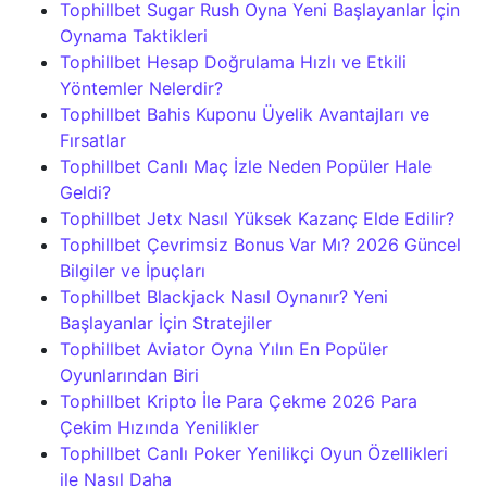
Tophillbet Sugar Rush Oyna Yeni Başlayanlar İçin
Oynama Taktikleri
Tophillbet Hesap Doğrulama Hızlı ve Etkili
Yöntemler Nelerdir?
Tophillbet Bahis Kuponu Üyelik Avantajları ve
Fırsatlar
Tophillbet Canlı Maç İzle Neden Popüler Hale
Geldi?
Tophillbet Jetx Nasıl Yüksek Kazanç Elde Edilir?
Tophillbet Çevrimsiz Bonus Var Mı? 2026 Güncel
Bilgiler ve İpuçları
Tophillbet Blackjack Nasıl Oynanır? Yeni
Başlayanlar İçin Stratejiler
Tophillbet Aviator Oyna Yılın En Popüler
Oyunlarından Biri
Tophillbet Kripto İle Para Çekme 2026 Para
Çekim Hızında Yenilikler
Tophillbet Canlı Poker Yenilikçi Oyun Özellikleri
ile Nasıl Daha