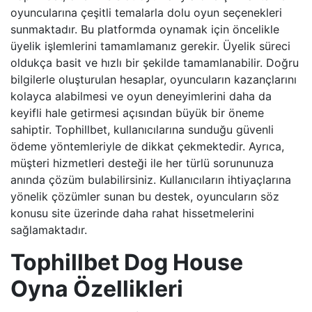
oyuncularına çeşitli temalarla dolu oyun seçenekleri
sunmaktadır. Bu platformda oynamak için öncelikle
üyelik işlemlerini tamamlamanız gerekir. Üyelik süreci
oldukça basit ve hızlı bir şekilde tamamlanabilir. Doğru
bilgilerle oluşturulan hesaplar, oyuncuların kazançlarını
kolayca alabilmesi ve oyun deneyimlerini daha da
keyifli hale getirmesi açısından büyük bir öneme
sahiptir. Tophillbet, kullanıcılarına sunduğu güvenli
ödeme yöntemleriyle de dikkat çekmektedir. Ayrıca,
müşteri hizmetleri desteği ile her türlü sorununuza
anında çözüm bulabilirsiniz. Kullanıcıların ihtiyaçlarına
yönelik çözümler sunan bu destek, oyuncuların söz
konusu site üzerinde daha rahat hissetmelerini
sağlamaktadır.
Tophillbet Dog House
Oyna Özellikleri