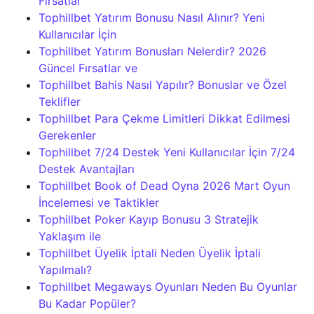
Fırsatlar
Tophillbet Yatırım Bonusu Nasıl Alınır? Yeni
Kullanıcılar İçin
Tophillbet Yatırım Bonusları Nelerdir? 2026
Güncel Fırsatlar ve
Tophillbet Bahis Nasıl Yapılır? Bonuslar ve Özel
Teklifler
Tophillbet Para Çekme Limitleri Dikkat Edilmesi
Gerekenler
Tophillbet 7/24 Destek Yeni Kullanıcılar İçin 7/24
Destek Avantajları
Tophillbet Book of Dead Oyna 2026 Mart Oyun
İncelemesi ve Taktikler
Tophillbet Poker Kayıp Bonusu 3 Stratejik
Yaklaşım ile
Tophillbet Üyelik İptali Neden Üyelik İptali
Yapılmalı?
Tophillbet Megaways Oyunları Neden Bu Oyunlar
Bu Kadar Popüler?