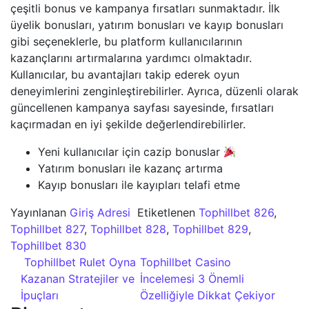
çeşitli bonus ve kampanya fırsatları sunmaktadır. İlk
üyelik bonusları, yatırım bonusları ve kayıp bonusları
gibi seçeneklerle, bu platform kullanıcılarının
kazançlarını artırmalarına yardımcı olmaktadır.
Kullanıcılar, bu avantajları takip ederek oyun
deneyimlerini zenginleştirebilirler. Ayrıca, düzenli olarak
güncellenen kampanya sayfası sayesinde, fırsatları
kaçırmadan en iyi şekilde değerlendirebilirler.
Yeni kullanıcılar için cazip bonuslar
Yatırım bonusları ile kazanç artırma
Kayıp bonusları ile kayıpları telafi etme
Yayınlanan
Giriş Adresi
Etiketlenen
Tophillbet 826
,
Tophillbet 827
,
Tophillbet 828
,
Tophillbet 829
,
Tophillbet 830
Yazı dolaşımı
Tophillbet Rulet Oyna
Tophillbet Casino
Kazanan Stratejiler ve
İncelemesi 3 Önemli
İpuçları
Özelliğiyle Dikkat Çekiyor