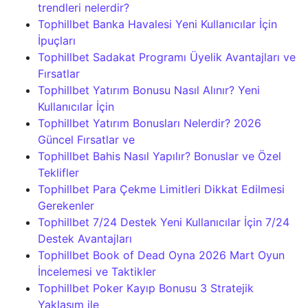
trendleri nelerdir?
Tophillbet Banka Havalesi Yeni Kullanıcılar İçin
İpuçları
Tophillbet Sadakat Programı Üyelik Avantajları ve
Fırsatlar
Tophillbet Yatırım Bonusu Nasıl Alınır? Yeni
Kullanıcılar İçin
Tophillbet Yatırım Bonusları Nelerdir? 2026
Güncel Fırsatlar ve
Tophillbet Bahis Nasıl Yapılır? Bonuslar ve Özel
Teklifler
Tophillbet Para Çekme Limitleri Dikkat Edilmesi
Gerekenler
Tophillbet 7/24 Destek Yeni Kullanıcılar İçin 7/24
Destek Avantajları
Tophillbet Book of Dead Oyna 2026 Mart Oyun
İncelemesi ve Taktikler
Tophillbet Poker Kayıp Bonusu 3 Stratejik
Yaklaşım ile