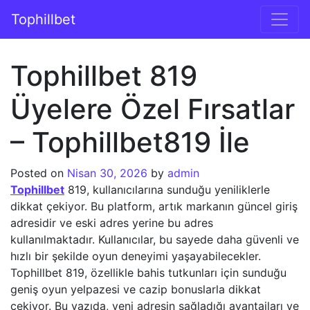
İçeriğe geç
Tophillbet
Ana gezinti
Tophillbet 819
Üyelere Özel Fırsatlar
– Tophillbet819 İle
Posted on
Nisan 30, 2026
by
admin
Tophillbet
819, kullanıcılarına sunduğu yeniliklerle
dikkat çekiyor. Bu platform, artık markanın güncel giriş
adresidir ve eski adres yerine bu adres
kullanılmaktadır. Kullanıcılar, bu sayede daha güvenli ve
hızlı bir şekilde oyun deneyimi yaşayabilecekler.
Tophillbet 819, özellikle bahis tutkunları için sunduğu
geniş oyun yelpazesi ve cazip bonuslarla dikkat
çekiyor. Bu yazıda, yeni adresin sağladığı avantajları ve