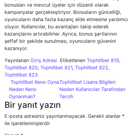
bonusları ve mevcut üyeler için düzenli olarak
kampanyalar gerçekleştiriyor. Bonusların güncelliği,
oyuncuların daha fazla kazanç elde etmesine yardımcı
oluyor. Kullanıcılar, bu avantajları takip ederek
kazançlarını artırabilirler. Ayrıca, bonus şartlarının
şeffaf bir şekilde sunulması, oyuncuların güvenini
kazanıyor.
Yayınlanan
Giriş Adresi
Etiketlenen
Tophillbet 819
,
Tophillbet 820
,
Tophillbet 821
,
Tophillbet 822
,
Tophillbet 823
Yazı dolaşımı
Tophillbet Keno Oyna
Tophillbet Lisans Bilgileri
Neden Keno
Neden Kullanıcılar Tarafından
Oynanmalı?
Tercih
Bir yanıt yazın
E-posta adresiniz yayınlanmayacak.
Gerekli alanlar
*
ile işaretlenmişlerdir