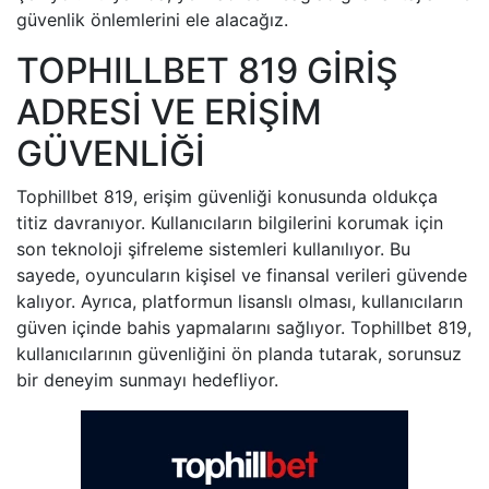
güvenlik önlemlerini ele alacağız.
TOPHILLBET 819 GİRİŞ
ADRESİ VE ERİŞİM
GÜVENLİĞİ
Tophillbet 819, erişim güvenliği konusunda oldukça
titiz davranıyor. Kullanıcıların bilgilerini korumak için
son teknoloji şifreleme sistemleri kullanılıyor. Bu
sayede, oyuncuların kişisel ve finansal verileri güvende
kalıyor. Ayrıca, platformun lisanslı olması, kullanıcıların
güven içinde bahis yapmalarını sağlıyor. Tophillbet 819,
kullanıcılarının güvenliğini ön planda tutarak, sorunsuz
bir deneyim sunmayı hedefliyor.