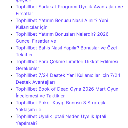
Tophillbet Sadakat Programı Üyelik Avantajları ve
Fırsatlar
Tophillbet Yatırım Bonusu Nasıl Alınır? Yeni
Kullanıcılar İçin
Tophillbet Yatırım Bonusları Nelerdir? 2026
Güncel Fırsatlar ve
Tophillbet Bahis Nasıl Yapılır? Bonuslar ve Özel
Teklifler
Tophillbet Para Çekme Limitleri Dikkat Edilmesi
Gerekenler
Tophillbet 7/24 Destek Yeni Kullanıcılar İçin 7/24
Destek Avantajları
Tophillbet Book of Dead Oyna 2026 Mart Oyun
İncelemesi ve Taktikler
Tophillbet Poker Kayıp Bonusu 3 Stratejik
Yaklaşım ile
Tophillbet Üyelik İptali Neden Üyelik İptali
Yapılmalı?