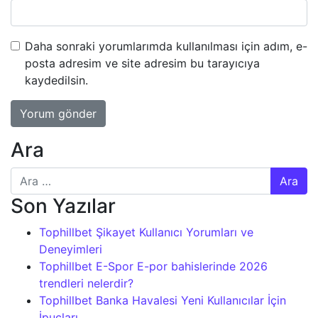
Daha sonraki yorumlarımda kullanılması için adım, e-
posta adresim ve site adresim bu tarayıcıya
kaydedilsin.
Ara
Arama:
Son Yazılar
Tophillbet Şikayet Kullanıcı Yorumları ve
Deneyimleri
Tophillbet E-Spor E-por bahislerinde 2026
trendleri nelerdir?
Tophillbet Banka Havalesi Yeni Kullanıcılar İçin
İpuçları