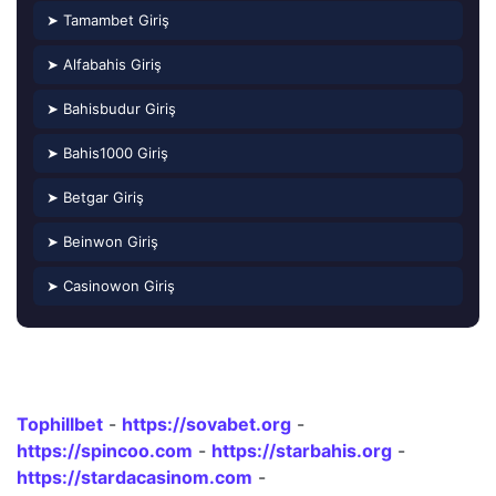
➤ Tamambet Giriş
➤ Alfabahis Giriş
➤ Bahisbudur Giriş
➤ Bahis1000 Giriş
➤ Betgar Giriş
➤ Beinwon Giriş
➤ Casinowon Giriş
Tophillbet
-
https://sovabet.org
-
https://spincoo.com
-
https://starbahis.org
-
https://stardacasinom.com
-