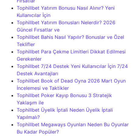
Fırsatlar
Tophillbet Yatırım Bonusu Nasıl Alınır? Yeni
Kullanıcılar İçin
Tophillbet Yatırım Bonusları Nelerdir? 2026
Güncel Fırsatlar ve
Tophillbet Bahis Nasıl Yapılır? Bonuslar ve Özel
Teklifler
Tophillbet Para Çekme Limitleri Dikkat Edilmesi
Gerekenler
Tophillbet 7/24 Destek Yeni Kullanıcılar İçin 7/24
Destek Avantajları
Tophillbet Book of Dead Oyna 2026 Mart Oyun
İncelemesi ve Taktikler
Tophillbet Poker Kayıp Bonusu 3 Stratejik
Yaklaşım ile
Tophillbet Üyelik İptali Neden Üyelik İptali
Yapılmalı?
Tophillbet Megaways Oyunları Neden Bu Oyunlar
Bu Kadar Popüler?