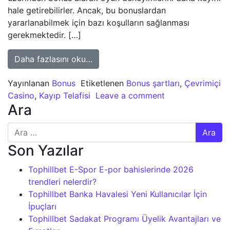
hale getirebilirler. Ancak, bu bonuslardan
yararlanabilmek için bazı koşulların sağlanması
gerekmektedir. […]
from Tophillbet Casino Kayıp Bonusu
Daha fazlasını oku…
Yayınlanan
Bonus
Etiketlenen
Bonus şartları
,
Çevrimiçi
on Tophillbet Ca
Casino
,
Kayıp Telafisi
Leave a comment
Ara
Arama:
Son Yazılar
Tophillbet E-Spor E-por bahislerinde 2026
trendleri nelerdir?
Tophillbet Banka Havalesi Yeni Kullanıcılar İçin
İpuçları
Tophillbet Sadakat Programı Üyelik Avantajları ve