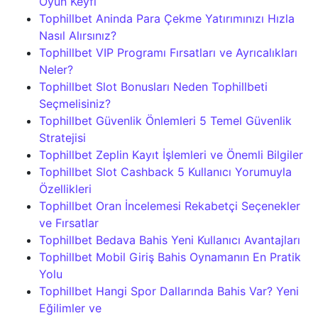
Oyun Keyfi
Tophillbet Aninda Para Çekme Yatırımınızı Hızla
Nasıl Alırsınız?
Tophillbet VIP Programı Fırsatları ve Ayrıcalıkları
Neler?
Tophillbet Slot Bonusları Neden Tophillbeti
Seçmelisiniz?
Tophillbet Güvenlik Önlemleri 5 Temel Güvenlik
Stratejisi
Tophillbet Zeplin Kayıt İşlemleri ve Önemli Bilgiler
Tophillbet Slot Cashback 5 Kullanıcı Yorumuyla
Özellikleri
Tophillbet Oran İncelemesi Rekabetçi Seçenekler
ve Fırsatlar
Tophillbet Bedava Bahis Yeni Kullanıcı Avantajları
Tophillbet Mobil Giriş Bahis Oynamanın En Pratik
Yolu
Tophillbet Hangi Spor Dallarında Bahis Var? Yeni
Eğilimler ve