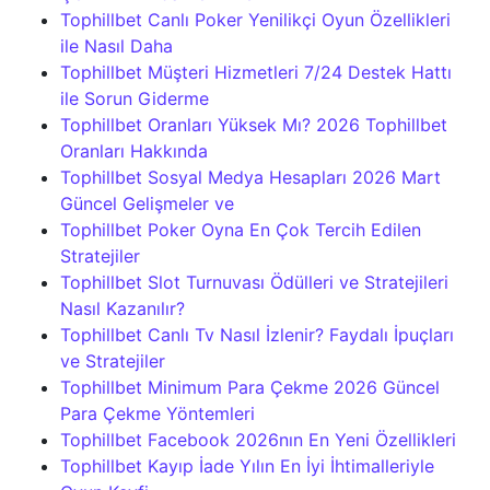
Tophillbet Canlı Poker Yenilikçi Oyun Özellikleri
ile Nasıl Daha
Tophillbet Müşteri Hizmetleri 7/24 Destek Hattı
ile Sorun Giderme
Tophillbet Oranları Yüksek Mı? 2026 Tophillbet
Oranları Hakkında
Tophillbet Sosyal Medya Hesapları 2026 Mart
Güncel Gelişmeler ve
Tophillbet Poker Oyna En Çok Tercih Edilen
Stratejiler
Tophillbet Slot Turnuvası Ödülleri ve Stratejileri
Nasıl Kazanılır?
Tophillbet Canlı Tv Nasıl İzlenir? Faydalı İpuçları
ve Stratejiler
Tophillbet Minimum Para Çekme 2026 Güncel
Para Çekme Yöntemleri
Tophillbet Facebook 2026nın En Yeni Özellikleri
Tophillbet Kayıp İade Yılın En İyi İhtimalleriyle