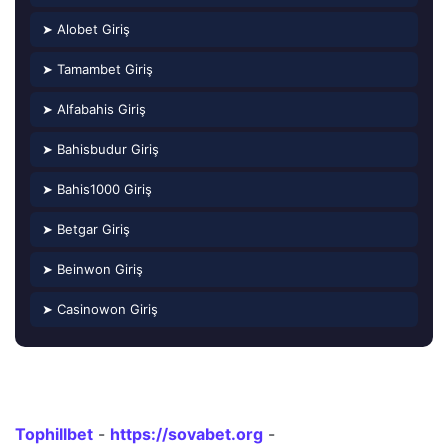
➤ Alobet Giriş
➤ Tamambet Giriş
➤ Alfabahis Giriş
➤ Bahisbudur Giriş
➤ Bahis1000 Giriş
➤ Betgar Giriş
➤ Beinwon Giriş
➤ Casinowon Giriş
Tophillbet
-
https://sovabet.org
-