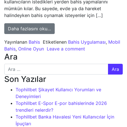
kullanıcıların istedikleri yerden bahis yapmalarını
mümkün kılar. Bu sayede, evde ya da hareket
halindeyken bahis oynamak isteyenler için […]
from Tophillbet Mobil Giriş Bahis 
Daha fazlasını oku…
Yayınlanan
Bahis
Etiketlenen
Bahis Uygulaması
,
Mobil
on Tophillbet Mobil
Bahis
,
Online Oyun
Leave a comment
Ara
Arama:
Son Yazılar
Tophillbet Şikayet Kullanıcı Yorumları ve
Deneyimleri
Tophillbet E-Spor E-por bahislerinde 2026
trendleri nelerdir?
Tophillbet Banka Havalesi Yeni Kullanıcılar İçin
İpuçları