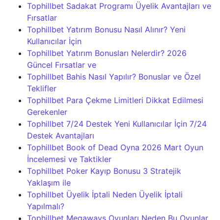
Tophillbet Sadakat Programı Üyelik Avantajları ve
Fırsatlar
Tophillbet Yatırım Bonusu Nasıl Alınır? Yeni
Kullanıcılar İçin
Tophillbet Yatırım Bonusları Nelerdir? 2026
Güncel Fırsatlar ve
Tophillbet Bahis Nasıl Yapılır? Bonuslar ve Özel
Teklifler
Tophillbet Para Çekme Limitleri Dikkat Edilmesi
Gerekenler
Tophillbet 7/24 Destek Yeni Kullanıcılar İçin 7/24
Destek Avantajları
Tophillbet Book of Dead Oyna 2026 Mart Oyun
İncelemesi ve Taktikler
Tophillbet Poker Kayıp Bonusu 3 Stratejik
Yaklaşım ile
Tophillbet Üyelik İptali Neden Üyelik İptali
Yapılmalı?
Tophillbet Megaways Oyunları Neden Bu Oyunlar