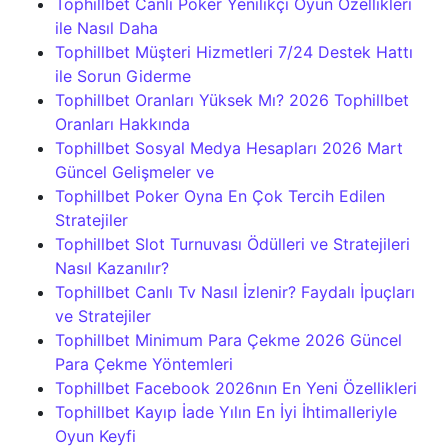
Tophillbet Canlı Poker Yenilikçi Oyun Özellikleri
ile Nasıl Daha
Tophillbet Müşteri Hizmetleri 7/24 Destek Hattı
ile Sorun Giderme
Tophillbet Oranları Yüksek Mı? 2026 Tophillbet
Oranları Hakkında
Tophillbet Sosyal Medya Hesapları 2026 Mart
Güncel Gelişmeler ve
Tophillbet Poker Oyna En Çok Tercih Edilen
Stratejiler
Tophillbet Slot Turnuvası Ödülleri ve Stratejileri
Nasıl Kazanılır?
Tophillbet Canlı Tv Nasıl İzlenir? Faydalı İpuçları
ve Stratejiler
Tophillbet Minimum Para Çekme 2026 Güncel
Para Çekme Yöntemleri
Tophillbet Facebook 2026nın En Yeni Özellikleri
Tophillbet Kayıp İade Yılın En İyi İhtimalleriyle
Oyun Keyfi