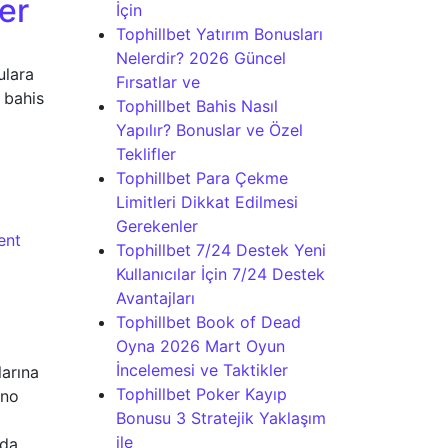
er
İçin
Tophillbet Yatırım Bonusları
Nelerdir? 2026 Güncel
ulara
Fırsatlar ve
 bahis
Tophillbet Bahis Nasıl
Yapılır? Bonuslar ve Özel
Teklifler
Tophillbet Para Çekme
Limitleri Dikkat Edilmesi
Gerekenler
on Tophillbet Poker Oyna En Çok Tercih Edilen Stratejile
ent
Tophillbet 7/24 Destek Yeni
Kullanıcılar İçin 7/24 Destek
Avantajları
Tophillbet Book of Dead
Oyna 2026 Mart Oyun
İncelemesi ve Taktikler
larına
Tophillbet Poker Kayıp
ino
Bonusu 3 Stratejik Yaklaşım
ile
 da