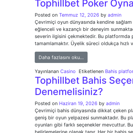
Tophillbet Poker Oyna 
Posted on
Temmuz 12, 2026
by
admin
Çevrimiçi oyun dünyasında kendine sağlam b
eğlenceli ve kazançlı bir deneyim sunmaktadır
severin ilgisini çekmektedir. Bu platformda 
tamamlamaktır. Üyelik süreci oldukça hızlı ve 
from Tophillbet Poker
Daha fazlasını oku…
Yayınlanan
Casino
Etiketlenen
Bahis platfo
Tophillbet Bahis Seç
Denemelisiniz?
Posted on
Haziran 19, 2026
by
admin
Çevrimiçi bahis dünyasında dikkat çeken plat
geniş bir oyun yelpazesi sunmaktadır. Bu pla
oyunları gibi farklı seçenekler mevcuttur. Bu ç
belirlemelerine olanak tanır. Her bir bahis se