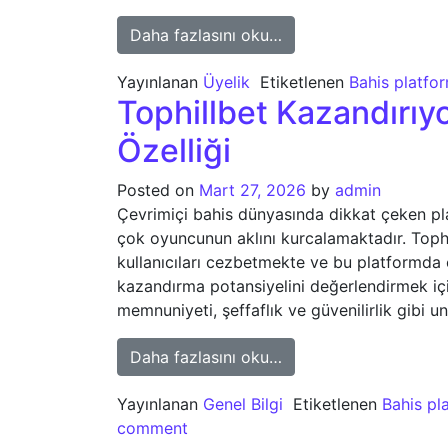
from Tophillbet Hesap İ
Daha fazlasını oku…
Yayınlanan
Üyelik
Etiketlenen
Bahis platfor
Tophillbet Kazandırıy
Özelliği
Posted on
Mart 27, 2026
by
admin
Çevrimiçi bahis dünyasında dikkat çeken pla
çok oyuncunun aklını kurcalamaktadır. Tophi
kullanıcıları cezbetmekte ve bu platformda
kazandırma potansiyelini değerlendirmek içi
memnuniyeti, şeffaflık ve güvenilirlik gibi un
from Tophillbet Kazan
Daha fazlasını oku…
Yayınlanan
Genel Bilgi
Etiketlenen
Bahis pl
on Tophillbet Kazandırıyor Mu? 3 T
comment