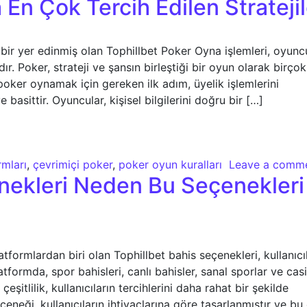
En Çok Tercih Edilen Stratejil
ir yer edinmiş olan Tophillbet Poker Oyna işlemleri, oyunc
. Poker, strateji ve şansın birleştiği bir oyun olarak birçok
poker oynamak için gereken ilk adım, üyelik işlemlerini
basittir. Oyuncular, kişisel bilgilerini doğru bir […]
 Oyna En Çok Tercih Edilen Stratejiler
rmları
,
çevrimiçi poker
,
poker oyun kuralları
Leave a comm
enekleri Neden Bu Seçenekleri
formlardan biri olan Tophillbet bahis seçenekleri, kullanıcı
tformda, spor bahisleri, canlı bahisler, sanal sporlar ve cas
eşitlilik, kullanıcıların tercihlerini daha rahat bir şekilde
çeneği, kullanıcıların ihtiyaçlarına göre tasarlanmıştır ve bu