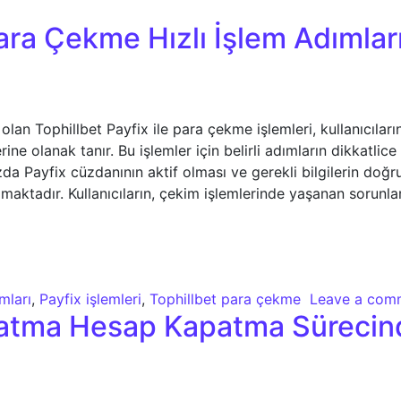
lir? Gözden Kaçırılmaması Gereken
Para Çekme Hızlı İşlem Adımlar
lan Tophillbet Payfix ile para çekme işlemleri, kullanıcıların
ine olanak tanır. Bu işlemler için belirli adımların dikkatlice
da Payfix cüzdanının aktif olması ve gerekli bilgilerin doğru
aktadır. Kullanıcıların, çekim işlemlerinde yaşanan sorunlar
 İle Para Çekme Hızlı İşlem Adımları ve İpuçları
mları
,
Payfix işlemleri
,
Tophillbet para çekme
Leave a com
patma Hesap Kapatma Sürecin