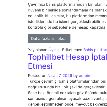
Çevrimiçi bahis platformlarından biri olan To
güvenli bir şekilde sonlandırmalarına olanak
edilebilir. Kullanıcılar, bu platformdan me
istediklerinde bu işlemi gerçekleştirebilirle
kontrolü gibi sebeplerle de hesap kapatma 
from Tophillbet Hesa
Daha fazlasını oku…
Yayınlanan
Üyelik
Etiketlenen
Bahis platfor
Tophillbet Hesap İptali
Etmesi
Posted on
Nisan 7, 2026
by
admin
Türkçe çevrimiçi bahis platformlarından biri o
doğrultusunda hızlı bir şekilde gerçekleştiri
önce bazı önemli noktaları göz önünde bulun
sonrasında geri alınamayacak bazı avantajlar
gerçekleştirilmeden önce, mevcut bakiyeniz